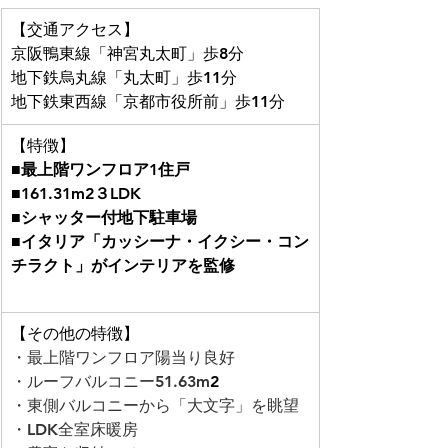
​【交通アクセス】
京阪鴨東線「神宮丸太町」歩8分
地下鉄烏丸線「丸太町」歩11分
地下鉄東西線「京都市役所前」歩11分
​【特徴】
■最上階ワンフロア1住戸
■161.31m2３LDK
■シャッター付地下駐車場
■イタリア「カッシーナ・イクシー・コン
チラクト」がインテリアを監修
【その他の特徴】
・最上階ワンフロア陽当り良好
・ルーフバルコニー51.63m
2
・東側バルコニーから「大文字」を眺望
・LDK全室床暖房