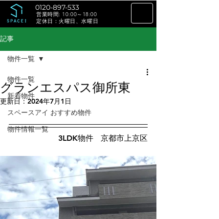
0120-897-533
​営業時間: 10:00～18:00
定休日：火曜日、
水曜日
記事
物件一覧
物件一覧
グランエスパス御所東
新着物件
更新日：
2024年7月1日
スペースアイ おすすめ物件
物件情報一覧
3LDK物件   京都市上京区